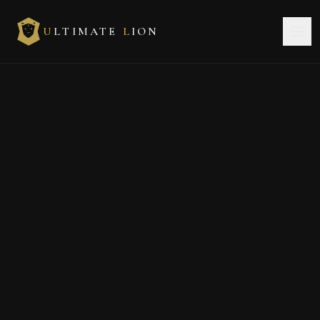
U
LTIMATE
L
ION