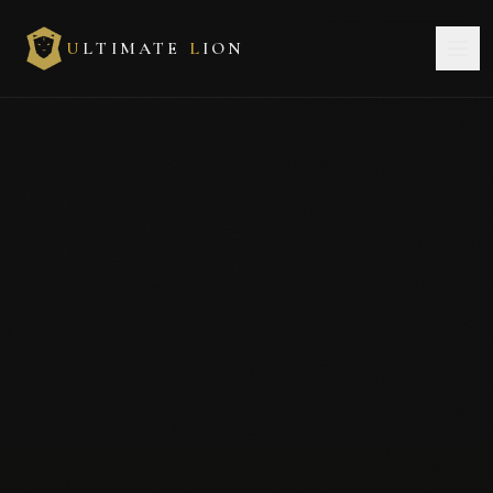
U
LTIMATE
L
ION