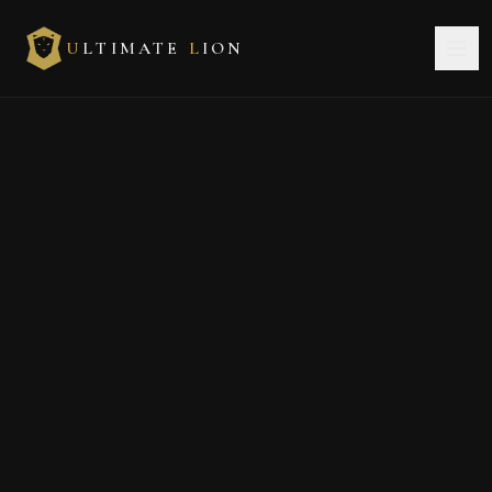
U
LTIMATE
L
ION