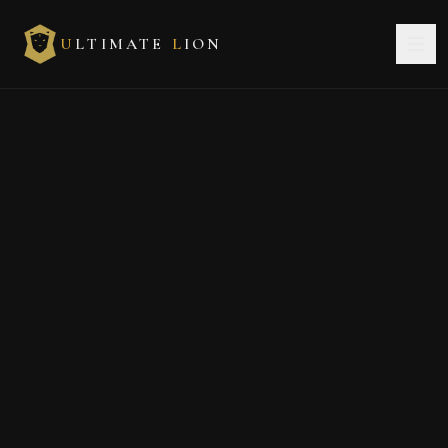
U
LTIMATE
L
ION